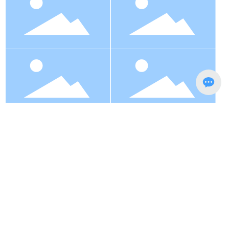
深圳市韦恩知识产权有限公司
版权所有
深圳总部地址：宝安中心区易尚中心大厦401室（地
铁五号线宝华站D出口）邮编：518100